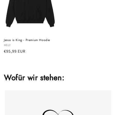
Jesus is King - Premium Hoodie
Anbieter:
HOLY
Normaler
€95,99 EUR
Preis
Wofür wir stehen: