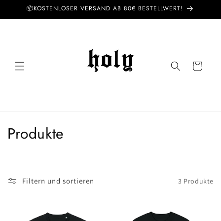
Direkt
📦KOSTENLOSER VERSAND AB 80€ BESTELLWERT!
zum
Inhalt
Warenkorb
K
Produkte
a
t
Filtern und sortieren
3 Produkte
e
g