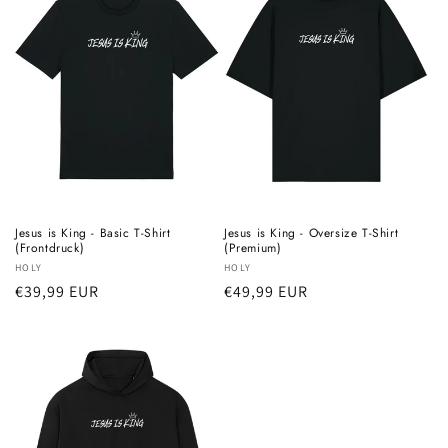
o
r
i
e
:
Jesus is King - Basic T-Shirt
Jesus is King - Oversize T-Shirt
(Frontdruck)
(Premium)
Anbieter:
HOLY
Anbieter:
HOLY
Normaler
€39,99 EUR
Normaler
€49,99 EUR
Preis
Preis